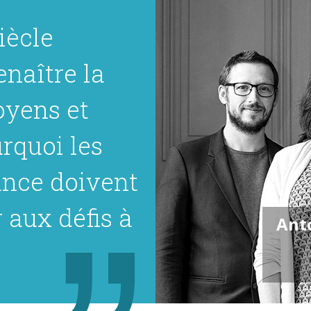
iècle
enaître la
oyens et
urquoi les
nce doivent
 aux défis à
Ant