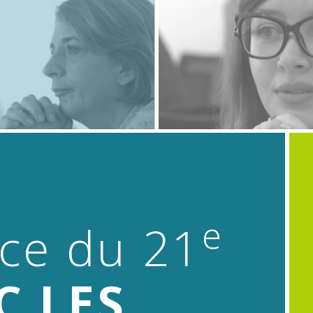
e
ce du 21
C LES