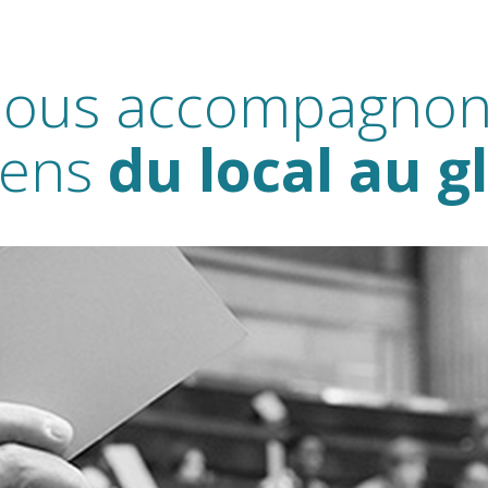
nous accompagnon
yens
du local au g