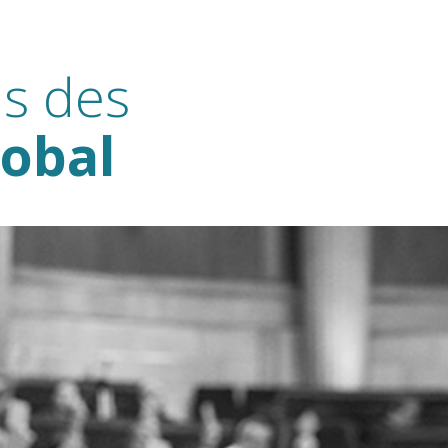
s des
lobal