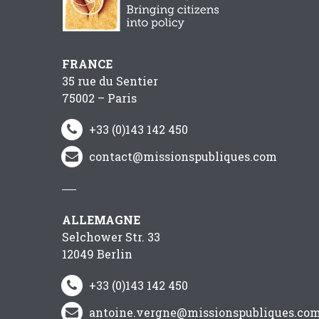
FRANCE
35 rue du Sentier
75002 – Paris
+33 (0)143 142 450


contact@missionspubliques.com


ALLEMAGNE
Selchower Str. 33
12049 Berlin
+33 (0)143 142 450


antoine.vergne@missionspubliques.co

