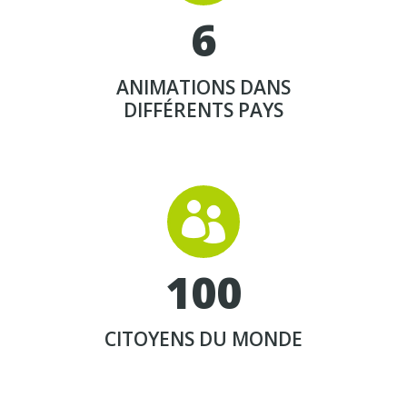
6
ANIMATIONS DANS
DIFFÉRENTS PAYS


1
0
0
CITOYENS DU MONDE