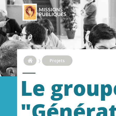
Projets
Le group
"Générat