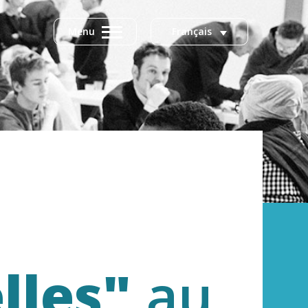
Menu
Français
lles"
au