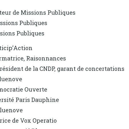
cteur de Missions Publiques
issions Publiques
ssions Publiques
ticip’Action
ormatrice, Raisonnances
président de la CNDP, garant de concertations
Bluenove
émocratie Ouverte
ersité Paris Dauphine
 Bluenove
trice de Vox Operatio