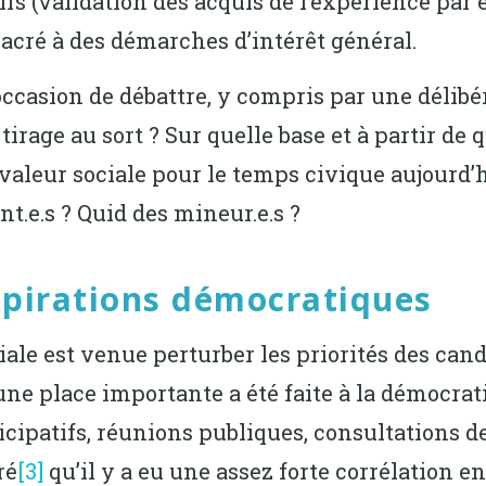
s (validation des acquis de l’expérience par 
acré à des démarches d’intérêt général.
 occasion de débattre, y compris par une délibé
tirage au sort ? Sur quelle base et à partir de 
 valeur sociale pour le temps civique aujourd’
nt.e.s ? Quid des mineur.e.s ?
spirations démocratiques
iale est venue perturber les priorités des cand
e place importante a été faite à la démocratie
cipatifs, réunions publiques, consultations de
ré
[3]
qu’il y a eu une assez forte corrélation e