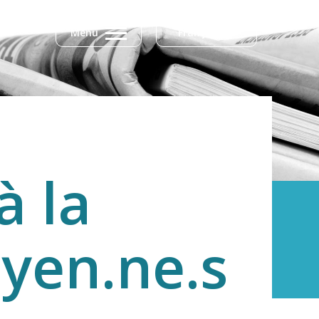
Menu
Français
à la
oyen.ne.s