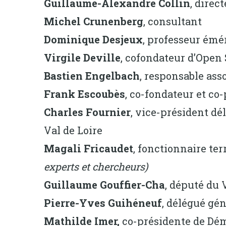
Guillaume-Alexandre Collin
, direc
Michel Crunenberg
, consultant
Dominique Desjeux
, professeur émé
Virgile Deville
, cofondateur d’Open 
Bastien Engelbach
, responsable asso
Frank Escoubès
, co-fondateur et co
Charles Fournier
, vice-président dé
Val de Loire
Magali Fricaudet
, fonctionnaire ter
experts et chercheurs)
Guillaume Gouffier-Cha
, député du
Pierre-Yves Guihéneuf
, délégué gén
Mathilde Imer,
co-présidente de Dé